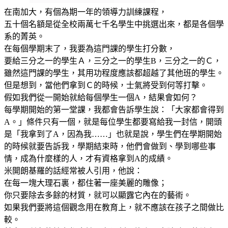
在南加大，有個為期一年的領導力訓練課程，
五十個名額是從全校兩萬七千名學生中挑選出來，都是各個學
系的菁英。
在每個學期末了，我要為這門課的學生打分數，
要給三分之一的學生Ａ，三分之一的學生B，三分之一的Ｃ，
雖然這門課的學生，其用功程度應該都超越了其他班的學生。
但是想到，當他們拿到Ｃ的時候，士氣將受到何等打擊。
假如我們從一開始就給每個學生一個A，結果會如何？
每學期開始的第一堂課，我都會告訴學生說：「大家都會得到
A。」條件只有一個，就是每位學生都要寫給我一封信，開頭
是「我拿到了A，因為我……」也就是說，學生們在學期開始
的時候就要告訴我，學期結束時，他們會做到、學到哪些事
情，成為什麼樣的人，才有資格拿到A的成績。
米開朗基羅的話經常被人引用，他說：
在每一塊大理石裏，都住著一座美麗的雕像；
你只要除去多餘的材質，就可以顯露它內在的藝術。
如果我們要將這個觀念用在教育上，就不應該在孩子之間做比
較。