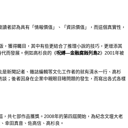
被讀者認為具有「情報價值」、「資訊價值」，而這個真實性，
版，獲得矚目，其中有些更結合了推理小說的技巧，更增添其
時代而發展。例如高杉良的
《
呪縛
―
金融腐蝕列島
2
》
2001
年被
先是新聞記者、雜誌編輯等文化工作者的就有清水一行、高杉
訪談；後者因身在企業中親眼目睹問題的發生，而寫出各式各樣
屆，共七部作品獲獎。
2008
年的第四屆開始，為紀念文壇大老
敏、幸田真音、佐高信、高杉良。