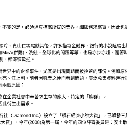
，不變的是，必須逼真描寫所提的業界，細節務求寫實，因此也
橘玲、真山仁等尾隨其後，許多描寫金融界、銀行的小說陸續出
如
M&A(
併購
)
、洗錢、全球化的問題等等，也是亦步亦趨，隨著
劇，都深獲歡迎。
實世界中的企業事件，尤其是出現問題而被掩蓋的部份。例如原
木亮、江上剛。前者因職業之便而看到問題，廣泛蒐集資料進行
有兩個原因：
為在企業社會中辛苦求生存的龐大、特定的「族群」。
因此衍生出需求。
石社（
Diamond Inc.
）設立了「鑽石經濟小說大賞」，已頒發三
說大賞」，今年
(2008)
為第一屆。今年的四位評審委員是：安土