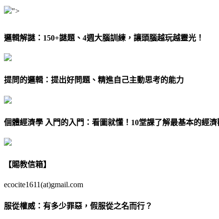
">
邏輯解謎：150+謎題、4週大腦訓練，讓頭腦越玩越靈光！
提問的邏輯：提出好問題、精進自己主動思考的能力
個體經濟學 入門的入門：看圖就懂！10堂課了解最基本的經濟
【賜教信箱】
ecocite1611(at)gmail.com
服從權威：有多少罪惡，假服從之名而行？