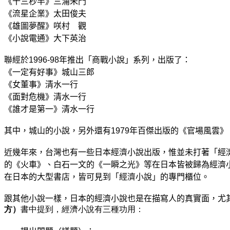
《
十三秒半
》三浦朱門
《
流星企業
》
太田俊夫
《
雄圖夢醒
》
咲村
觀
《
小說電通
》大下英治
聯經於
1996-98
年推出「商戰小說」系列，出版了：
《一定有好事》城山三郎
《女董事》清水一行
《面對危機》清水一行
《誰才是第一》清水一行
其中，城山的小說，另外還有
1979
年百傑出版的《官場風雲》
近幾年來，台灣也有一些日本經濟小說出版，惟並未打著「經
的《火車》、白石一文的《一瞬之光》等在日本皆被歸為經濟
在日本的大型書店，皆可見到「經濟小說」的專門櫃位。
跟其他小說一樣，日本的經濟小說也是在描寫人的真實面，尤
方）
書中提到，經濟小說有三種功用：