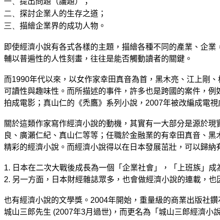
一、
提出問題（議題）；
二、
探討企業人的生存之道；
三、
描繪企業界的成功人物。
即使經濟小說有各式各樣的主題，描繪各種不同的產業、企業
輔以普遍性的人性刻畫，往往是能否觸動讀者的關鍵。
而
1990
年代以來，以女作家幸田真音為首，黑木亮、江上剛、
可讀性與趣味性。而所描述的事件，許多也是跨國的案件，例
拍成電影；
真山仁的
《禿鷹》系列小說，
2007
年被改編成電視
關於這類作家寫作經濟小說的動機，其實有一大部分是源於現
良、廣瀨仁紀、真山仁等等；任職於金融業的有幸田真音、黑
精彩的經濟小說。而經濟小說得以在日本發展茁壯，可以歸納
1.
日本在二次大戰後成長為一個「企業社會」，「上班族」成
2.
另一方面，日本財經雜誌眾多，也會做經濟小說的連載，也
也有經濟小說的文學獎。
2004
年開始，重量級的商業出版社鑽
城山三郎先生
(2007
年
3
月過世
)
，而更名為「城山三郎經濟小