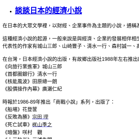
談談日本的經濟小說
在日本的大眾文學裡，以財經、企業事件為主題的小說，通稱
這種經濟小說的起源，一般來說是與經濟、企業的發展相伴相
代表性的作家有城山三郎、山崎豐子、清水一行、森村誠一、
在台灣，日本經濟小說的出版，有故鄉出版社
1988
年左右推出
《向旅行業進軍》城山三郎
《首都圈銀行》清水一行
《核能風波》田原總一朗
《股價操作內幕》廣瀨仁紀
時報於
1986-89
年
推出「商戰小說」系列，出版了：
《船場》花登筐
《
反敗為勝
》
宗田
理
《
死亡試車
》
梶山季之
《
暗盤
》
咲村
觀