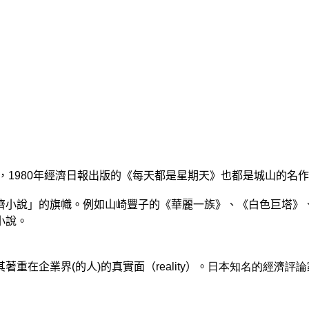
，
1980
年經濟日報出版的《每天都是星期天》也都是城山的名作
濟小說」的旗幟。例如山崎豐子的《華麗一族》、《白色巨塔》
小說。
其著重在企業界
(
的人
)
的真實面（
reality
）。
日本知名的經濟評論