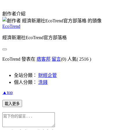
創作者介紹
EcoTrend
經濟新潮社EcoTrend官方部落格
EcoTrend 發表在
痞客邦
留言
(0)
人氣(
2516
)
全站分類：
財經企管
個人分類：
洗錢
▲top
載入更多