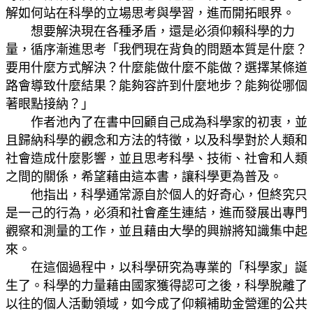
解如何站在科學的立場思考與學習，進而開拓眼界。
想要解決現在各種矛盾，還是必須仰賴科學的力
量，循序漸進思考「我們現在背負的問題本質是什麼？
要用什麼方式解決？什麼能做什麼不能做？選擇某條道
路會導致什麼結果？能夠容許到什麼地步？能夠從哪個
著眼點接納？」
作者池內了在書中回顧自己成為科學家的初衷，並
且歸納科學的觀念和方法的特徵，以及科學對於人類和
社會造成什麼影響，並且思考科學、技術、社會和人類
之間的關係，希望藉由這本書，讓科學更為普及。
他指出，科學通常源自於個人的好奇心，但終究只
是一己的行為，必須和社會產生連結，進而發展出專門
觀察和測量的工作，並且藉由大學的興辦將知識集中起
來。
在這個過程中，以科學研究為專業的「科學家」誕
生了。科學的力量藉由國家獲得認可之後，科學脫離了
以往的個人活動領域，如今成了仰賴補助金營運的公共