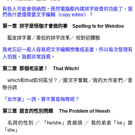
有些人可能會很納悶，既然電腦都內建拼字檢查的功能了，我
們為什麼還需要文字編輯（copy editor）？
第一章 拼字是怪咖才會做的事 Spelling Is for Weirdos
藍皮拼字書／
韋伯的拼字改革
／
校對初體驗
我老忘記一般人容易把文字編輯想像成巫婆，所以每次發現有
人怕我，我都非常訝異。
第二章 那個老巫婆！ That Witch!
which和that如何區分？
／
跟文字奮戰
／
我的大作家們
／
垂
懸分詞
「女作家」一詞，算不算是侮辱呢？
第三章 語言的性別問題 The Problem of Heesh
名詞的性別
／
「he/she」真麻煩
／
我的弟弟「he」變
「she」