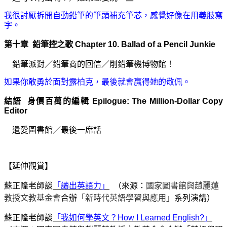
我很討厭拆開自動鉛筆的筆頭補充筆芯，感覺好像在用義肢寫
字。
第十章 鉛筆控之歌 Chapter 10. Ballad of a Pencil Junkie
鉛筆派對
／
鉛筆商的回信
／
削鉛筆機博物館！
如果你敢勇於面對露柏克，最後就會贏得她的敬佩。
結語 身價百萬的編輯 Epilogue: The Million-Dollar Copy
Editor
遺愛圖書館
／
最後一席話
【延伸觀賞】
蘇正隆老師談
「讀出英語力」
（來源：
國家圖書館與趙麗蓮
教授文教基金會
合辦
「新時代英語學習與應用」
系列演講）
蘇正隆老師談
「我如何學英文？How I Learned English?」