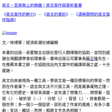
英文，至高無上的樂趣！英文寫作與賞析套書
《
英文寫作的魅力
》、《
英文的奧妙
》、《
清晰簡明的英文寫
作指南
》
文／林博華｜經濟新潮社總編輯
本書的出版，承蒙雅言出版社發行人顏擇雅的協助，並特別感
謝台灣翻譯學會前理事長、書林出版公司董事長
蘇正隆
先生，
在推薦本書之餘，也協助找出內文當中的編譯疏漏之處，十分
感謝。
英文向來被視為一種工具，學英文是一種目標導向的學習。然
而在作者筆下，語言與文法不只是工具，而是萬事萬物之理，
它有它的歷史、會逐漸演變，並充滿了想像力……想想看，逗
號（
,
）、破折號（ — ）、分號（
;
）、冒號（
:
），背後都是一
個世界；多一個少一個逗號，就形成了作家的風格；有多少喜
劇、笑話、髒話、思想，都跟文字息息相關？