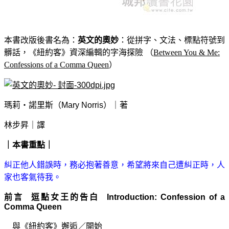
本書改版後書名為：
英文的奧妙
：從拼字、文法、標點符號到
髒話，《紐約客》資深編輯的字海探險 （
Between You & Me:
Confessions of a Comma Queen
）
瑪莉‧諾里斯（Mary Norris）｜著
林步昇｜譯
｜本書重點｜
糾正他人錯誤時，務必抱著善意，希望將來自己遭糾正時，人
家也客氣待我。
前言 逗點女王的告白 Introduction: Confession of a
Comma Queen
與《紐約客》邂逅
／
開始