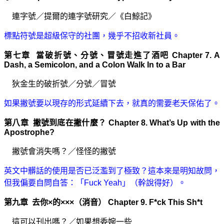
連字號
／
提爾的連字號研究
／
《白鯨記》
標點符號是超級保守的社團，幾乎不招收新社員。
第七章 當破折號、分號、冒號走進了酒吧 Chapter 7. A
Dash, a Semicolon, and a Colon Walk In to a Bar
狄金生的破折號
／
分號
／
冒號
如果撇號要以現存的形式延續下去，就真的需要老天保佑了。
第八章 撇號到底在撇什麼？ Chapter 8. What’s Up with the
Apostrophe?
撇號會消失嗎？
／
怪怪的撇號
英文中髒話的使用是否已泛濫到了極致？這本來是明知故問，
但我偏要自問自答：「Fuck Yeah」（幹說得好）。
第九章 去你×的×××（消音） Chapter 9. F*ck This Sh*t
這可以刊出嗎？
／
如果想委婉一些