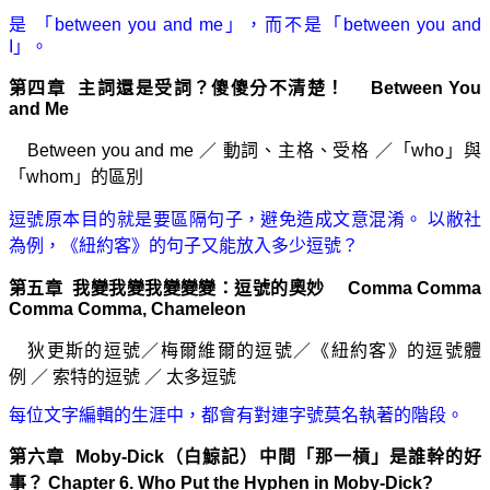
是 「between you and me」，而
不是「between you and
I」。
第四章 主詞還是受詞？傻傻分不清楚！ Between You
and Me
Between you and me
／
動詞、主格、受格
／
「who」與
「whom」的區別
逗號原本目的就是要區隔句子，避免造成文意混淆。
以敝社
為例，《紐約客》的句子又能放入多少逗號？
第五章 我變我變我變變變：逗號的奧妙 Comma Comma
Comma Comma, Chameleon
狄更斯的逗號
／
梅爾維爾的逗號
／
《紐約客》的逗號體
例
／
索特的逗號
／
太多逗號
每位文字編輯的生涯中，都會有對連字號莫名執著的階段。
第六章 Moby-Dick（白鯨記）中間「那一槓」是誰幹的好
事？ Chapter 6. Who Put the Hyphen in Moby-Dick?