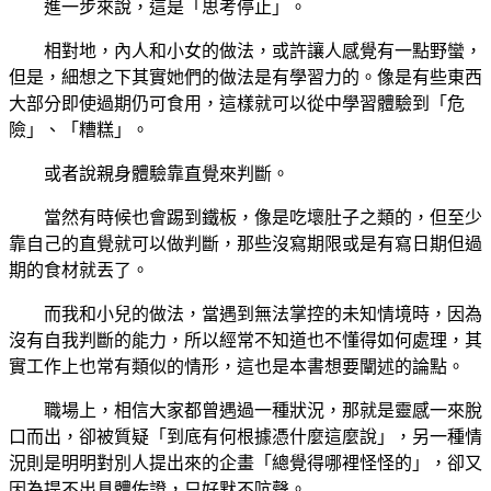
進一步來說，這是「思考停止」。
相對地，內人和小女的做法，或許讓人感覺有一點野蠻，
但是，細想之下其實她們的做法是有學習力的。像是有些東西
大部分即使過期仍可食用，這樣就可以從中學習體驗到「危
險」、「糟糕」。
或者說親身體驗靠直覺來判斷。
當然有時候也會踢到鐵板，像是吃壞肚子之類的，但至少
靠自己的直覺就可以做判斷，那些沒寫期限或是有寫日期但過
期的食材就丟了。
而我和小兒的做法，當遇到無法掌控的未知情境時，因為
沒有自我判斷的能力，所以經常不知道也不懂得如何處理，其
實工作上也常有類似的情形，這也是本書想要闡述的論點。
職場上，相信大家都曾遇過一種狀況，那就是靈感一來脫
口而出，卻被質疑「到底有何根據憑什麼這麼說」，另一種情
況則是明明對別人提出來的企畫「總覺得哪裡怪怪的」，卻又
因為提不出具體佐證，只好默不吭聲。