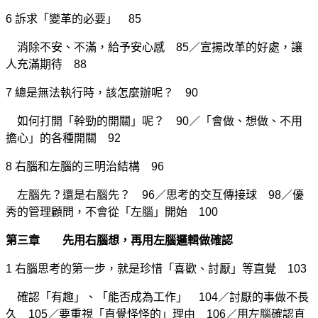
6 訴求「變革的必要」 85
消除不安、不滿，給予安心感 85／宣揚改革的好處，讓
人充滿期待 88
7 總是無法執行時，該怎麼辦呢？ 90
如何打開「幹勁的開關」呢？ 90／「會做、想做、不用
擔心」的各種開關 92
8 右腦和左腦的三明治結構 96
左腦先？還是右腦先？ 96／思考的交互傳接球 98／優
秀的管理顧問，不會從「左腦」開始 100
第三章 先用右腦想，再用左腦邏輯做確認
1 右腦思考的第一步，就是珍惜「喜歡、討厭」等直覺 103
確認「有趣」、「能否成為工作」 104／討厭的事做不長
久 105／要重視「直覺怪怪的」理由 106／用左腦確認直