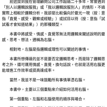
前述提到我在管理顧問公司工作超過二十多年，常會遇到
「別人以邏輯說服我」或「我以邏輯說服別人」的情形，不過
實際上相較於邏輯分析，我卻是比較偏向於靈光一現（按：意
指「直覺、感受、觀察或經驗」）或拭目以待（按：意指「試
試看才會知道結果」）的那種類型。
本書中將感受、情感、直覺等無法用邏輯來闡述說明的靈
感、思考、想法，通稱為右腦。
相對地，左腦是指邏輯或理性可以闡述的事情。
本書所想傳達的並不是要否定邏輯思考。而是除了邏輯思
考之外，還可運用情感、直覺，換句話說，也就是活用右腦更
能增進工作效率或提高達成率。
當然，我並不是一味鼓勵所有事情單憑右腦。
本書中，主要以三個重點來介紹如何活用右腦。
第一個重點、左腦和右腦使用的順序與場合。