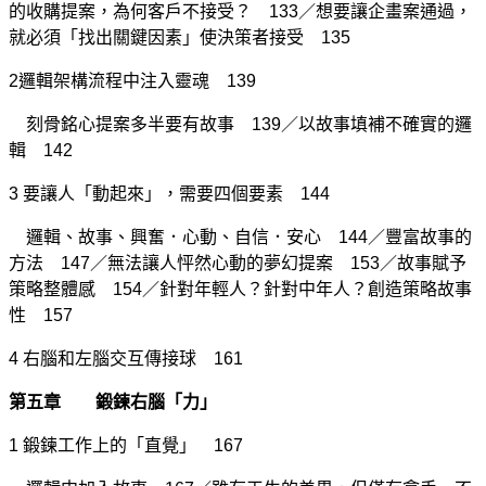
的收購提案，為何客戶不接受？ 133／想要讓企畫案通過，
就必須「找出關鍵因素」使決策者接受 135
2邏輯架構流程中注入靈魂 139
刻骨銘心提案多半要有故事 139／以故事填補不確實的邏
輯 142
3 要讓人「動起來」，需要四個要素 144
邏輯、故事、興奮．心動、自信．安心 144／豐富故事的
方法 147／無法讓人怦然心動的夢幻提案 153／故事賦予
策略整體感 154／針對年輕人？針對中年人？創造策略故事
性 157
4 右腦和左腦交互傳接球 161
第五章 鍛鍊右腦「力」
1 鍛鍊工作上的「直覺」 167