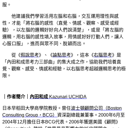
服。
他建議我們學習活用左腦和右腦，交互運用理性與感
性，才能「將右腦的感性（直覺、情感、觀察、感受或經
驗），以左腦的邏輯好好向人們說清楚」，或是「將左腦的
邏輯，用右腦的感性填入故事，用情感好好打動人們，讓人
心服口服」，進而與眾不同、脫穎而出。
從《
假說思考
》、《
論點思考
》，這本《
右腦思考
》是
「內田和成思考力三部曲」的集大成之作，協助我們培養直
覺、觀察、感受、情感和經驗，以右腦思考超越邏輯思考的極
限。
｜作者簡介｜
內田和成
Kazunari UCHIDA
日本早稻田大學商學院教授。曾任
波士頓顧問公司（Boston
Consulting Group，BCG）
資
深副總裁兼董事。2000年6月至
2004年12月擔任日本BCG代表。2006年獲選美國《顧問》