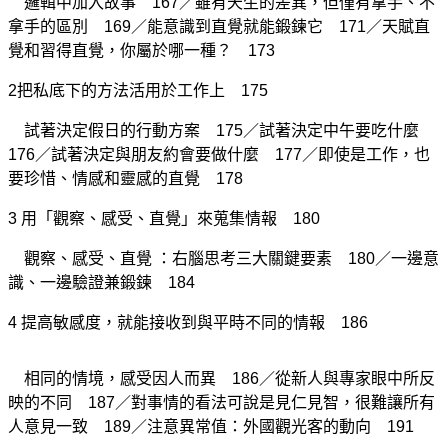
邏輯中加入故事 167／雖有天生的差異，但僅有拿手、不
拿手的區別 169／能意識到直覺就能鍛鍊它 171／天賦直
覺和習得直覺，你屬於哪一種？ 173
2把私底下的方法活用於工作上 175
試著決定假日的行動方案 175／試著決定中午要吃什麼
176／試著決定與朋友約會要做什麼 177／即使是工作，也
要珍惜、情感和靈感的直覺 178
3 用「觀察、感受、直覺」來蒐集情報 180
觀察、感受、直覺 ：右腦思考三大關鍵要素 180／一邊意
識、一邊驗證兼鍛鍊 184
4 提高敏感度，就能接收到與平時不同的情報 186
相同的情境，感受因人而異 186／從新人與專家眼中所反
映的不同 187／對事情的看法可說是見仁見智，很難讓所有
人意見一致 189／注意異常值：外國觀光客的動向 191