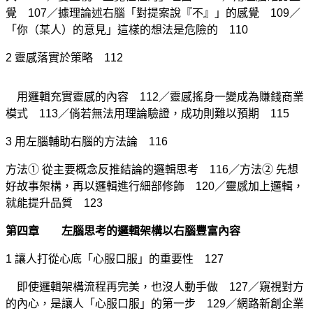
覺 107／據理論述右腦「對提案說『不』」的感覺 109／
「你（某人）的意見」這樣的想法是危險的 110
2 靈感落實於策略 112
用邏輯充實靈感的內容 112／靈感搖身一變成為賺錢商業
模式 113／倘若無法用理論驗證，成功則難以預期 115
3 用左腦輔助右腦的方法論 116
方法① 從主要概念反推結論的邏輯思考 116／方法② 先想
好故事架構，再以邏輯進行細部修飾 120／靈感加上邏輯，
就能提升品質 123
第四章 左腦思考的邏輯架構以右腦豐富內容
1 讓人打從心底「心服口服」的重要性 127
即使邏輯架構流程再完美，也沒人動手做 127／窺視對方
的內心，是讓人「心服口服」的第一步 129／網路新創企業