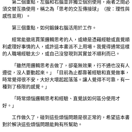
第二個重點，左腦和右腦並非獨立個別使用，兩者之間必
須交替互換使用，稱之為「思考的交互傳接球」（按：理性與
感性並用）。
第三個重點，如何鍛鍊右腦活用於工作。
經常能徹底貫策邏輯思考的人，或總是憑藉經驗或直覺順
利處理好事情的人，或許這本書派不上用場。我覺得通常這樣
的人職場經驗太少，或自己沒發現到其實並不順利而已。
「雖然用邏輯思考去做了，卻毫無效果，行不通也沒有人
遵從，沒人要動起來。」「目前為止都靠著經驗和直覺做事，
時常覺得很不安，大好大壞起起落落。讓人覺得不可靠，有一
種到了極限的感覺。」
「時常煩惱邏輯思考和經驗、直覺該如何區分使用才
好。」
工作做久了，碰到這些煩惱問題是很正常的，希望這本書
對於解決這些煩惱問題能夠有所幫助。