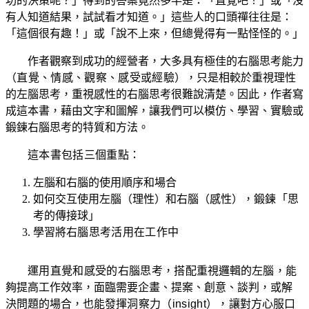
功的決策呢？」得到的答案竟然多半是：「直覺吧！」或「沒
有人知道結果，試試看才知道。」這些人的口頭禪往往是：
「這個很有趣！」或「說不上來，但總覺得有一點怪怪的。」
作者觀察到成功的經營者，大多具有極佳的右腦思考能力
（直覺、情感、觀察、感受或經驗）
，只是相較於重視理性
的左腦思考，重視感性的右腦思考很難說清楚。因此，作者寫
成這本書，藉由文字和圖解，讓我們可以模仿、學習、實驗或
鍛鍊右腦思考的特質和方法。
這本書包括三個重點
：
左腦和右腦的使用順序和場合
如何交互使用左腦（理性）和右腦（感性），
鍛鍊
「思
考的傳接球」
學習將
右腦思考活用在工作中
運用直覺和感受的右腦思考，搭配
重視邏輯的
左腦，能
夠
提高工作效率，面臨需要企畫、提案、創意、談判，或解
決問題的場合，也能發
揮洞察力（insight
），
讓對方心服口