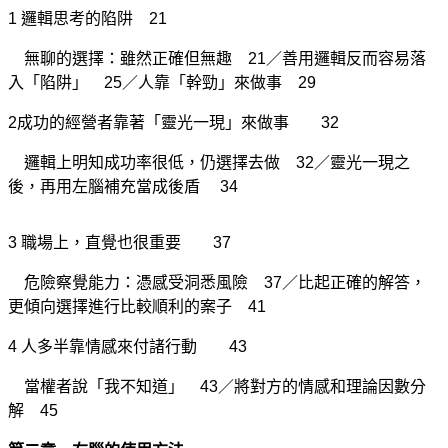
1 邏輯思考的陷阱 21
無聊的選擇：雖然正確但無趣 21／善用邏輯反而容易落
入「陷阱」 25／人靠「幹勁」來做事 29
2成功的經營者靠著「靈光一現」來做事 32
邏輯上明知成功率很低，仍選擇去做 32／靈光一現之
後，再用左腦補充當成後盾 34
3 職場上，直覺也很重要 37
危險察覺能力：憑感受洞悉風險 37／比起正確的解答，
更傾向選擇進行比較順利的案子 41
4 人多半靠情感來付諸行動 43
當權者說「我不知道」 43／將對方的情感和理論因數分
解 45