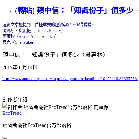
(轉貼) 蘋中信：「知識份子」值多少
這篇文章裡提
到三位極重要的經濟學家，值得看看。
湯瑪斯．皮凱提（
Thomas Piketty
）
阿爾欽（
Armen Albert Alchian
）
貝克（
G. S. Baker
）
蘋中信：「知識份子」值多少（吳惠林）
2015年01月19日
http://www.appledaily.com.tw/appledaily/article/headline/20150119/36335773/
創作者介紹
EcoTrend
經濟新潮社EcoTrend官方部落格