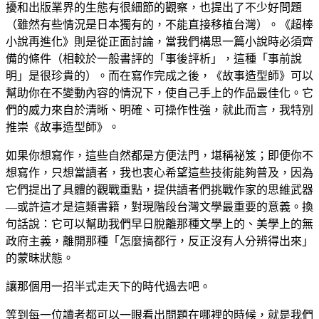
擾和出版業界的生態有很細節的觀察，也提出了不少好問題
（雖然有些情況是日本獨有的，不能直接移植台灣）。《超棒
小說再進化》則是從正面討論，當我們構思一篇小說時必須齊
備的條件（相較於一般書評的「事後評析」，這種「事前說
明」是很珍貴的）。而在寫作完成之後，《故事造型師》可以
幫助你在不變動內容的情況下，使自己手上的作品最佳化。它
們的威力來自於清晰、明確、可操作性強，就此而言，我特別
推崇《故事造型師》。
如果你想寫作，這些自然都是方便法門，堪稱祕笈；即便你不
想寫作，只想當讀者，我也衷心希望這些技術能夠普及，因為
它們提出了具體的觀戰重點，提供讀者們挑戰作家的思維武器
—或許這才是這類書籍，對現階段台灣文學最重要的意義。換
句話說：它可以幫助我們早日脫離那種文學上的、美學上的無
政府主義，離開那種「怎麼搞都行，反正沒有人分辨得出來」
的蒙昧狀態。
讓那個用一招半式走天下的時代過去吧。
等到每一位讀者都可以一眼看出問題在哪裡的時候，就是我們