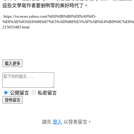
這些文學寫作者要剉咧等的美好時代了。
https://tw.news.yahoo.com/%E6%9B%B8%E8%A9%95-
%E8%AE%93%E6%96%87%E5%AD%B8%E5%AF%AB%E4%BD%9C%E8%8
215033485.html
載入更多
公開留言
私密留言
發佈留言
請先
登入
以發表留言。