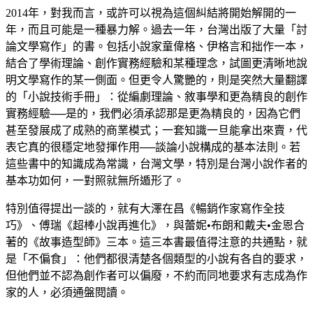
2014年，對我而言，或許可以視為這個糾結將開始解開的一
年，而且可能是一種暴力解。過去一年，台灣出版了大量「討
論文學寫作」的書。包括小說家童偉格、伊格言和拙作一本，
結合了學術理論、創作實務經驗和某種理念，試圖更清晰地說
明文學寫作的某一側面。但更令人驚艷的，則是突然大量翻譯
的「小說技術手冊」：從編劇理論、敘事學和更為精良的創作
實務經驗──是的，我們必須承認那是更為精良的，因為它們
甚至發展成了成熟的商業模式；一套知識一旦能拿出來賣，代
表它真的很穩定地發揮作用──談論小說構成的基本法則。若
這些書中的知識成為常識，台灣文學，特別是台灣小說作者的
基本功如何，一對照就無所遁形了。
特別值得提出一談的，就有大澤在昌《暢銷作家寫作全技
巧》、傅瑞《超棒小說再進化》，與蕾妮•布朗和戴夫•金恩合
著的《故事造型師》三本。這三本書最值得注意的共通點，就
是「不偏食」：他們都很清楚各個類型的小說有各自的要求，
但他們並不認為創作者可以偏廢，不約而同地要求有志成為作
家的人，必須通盤閱讀。