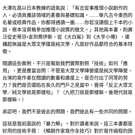
大澤在昌以日本教練的語氣說：「有志從事推理小說創作的
人，必須具備該領域的素養與基礎知識。……舉凡古今東西的
名著或經典作品，你都得通讀一遍……你若沒讀個上千本的小
說，根本沒資格參加推理小說獎的徵文。」其他兩本書，則廣
泛從史蒂芬•金到喬伊斯，從《大白鯊》到《大亨小傳》，建
構起無論是大眾文學還是純文學，凡是好作品都符合的基本特
徵。
閱讀這些案例，不只是幫助我們實際對照「技術」如何「應
用」，更是應當自問：不管是大眾文學陣營還是純文學陣營，
台灣的寫作者在閱讀的數量和廣度上，是否付出了同等的努
力？我們是否還陷在長久的門戶之見當中，覺得「反正大眾文
學╱純文學就是那樣啦」？（九把刀就是那樣嘛。後現代就是
那樣嘛。）
承認吧，我們不是彼此的問題，我們彼此有一些共同的問題。
這就是我前面說的「暴力解」。對於讀者來說，這三本書都是
好用的技術手冊：《暢銷作家寫作全技巧》對於寫作過程的困