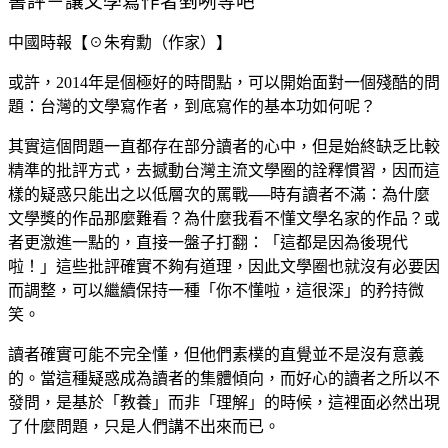
書評－讓文學寫作者剉咧等吧
中國時報【☉朱宥勳（作家）】
或許，2014年是個極好的時間點，可以開始面對一個殘酷的問
題：台灣的文學寫作者，到底寫作的基本功如何呢？
其實這個問題一直都存在部分讀者的心中，但是始終缺乏比較
精準的批評方式，去撼動台灣主流文學圈的詮釋慣習，因而這
樣的疑惑只能出之以低層次的罵戰──時有讀者不滿：為什麼
文學獎的作品那麼難看？為什麼我看不懂文學名家的作品？或
者更激進一點的，直接一盤子打翻：「這都是因為後現代
啦！」這些批評確實不夠有道理，因此文學圈也就沒有必要因
而調整，可以繼續保持一種「你不懂啦，這很深」的矜持微
笑。
讀者確實可能不完全懂，但他們素樸的直覺並不是沒有意義
的。當這種疑惑成為讀者的集體傾向，而好心的讀者之所以不
發問，是基於「教養」而非「理解」的時候，這裡面必然出現
了什麼問題，只是人們講不出來而已。