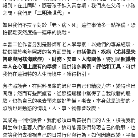
報到。在此同時，隨著孩子進入青春期，我們夾在父母、小孩
之間，我們是「
三明治世代
」。
如果我們不提早對於「老、病、死」這些事情多一點準備，恐
怕很難安然度過一連串的挑戰。
本書二位作者分別是醫師和老人學專家，以她們的專業經驗，
提供關於老年照護的各方面需知，包括
健康、疾病（尤其是失
智症與阿茲海默症）、財務、安置、人際關係
，特別是
照護者
本人在心理上應有的準備
，提供諸多
案例、評估和工具
，可供
我們在這獨特的人生情境中，獲得指引。
有些照護者，在照料長輩的過程中自己也精疲力盡，變得也出
問題；然而有些照護者，從照護過程中獲得了自我啟發的體
驗，也為自己的老去預先做好準備。老去，本身就是流動的，
照護也是動態的情境，人、事、物都會改變。
當成為一個照護者，我們必須重新審視自己的人生，檢視我們
與生命中重要人們的關係，這可能讓我們發現自己的脆弱，也
會讓我們去檢視自己的日常行程與行為。如何因應改變，平順