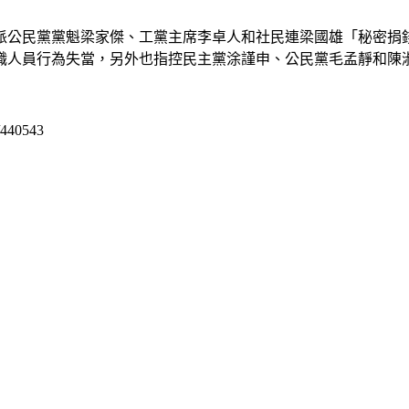
派公民黨黨魁梁家傑、工黨主席李卓人和社民連梁國雄「秘密捐
職人員行為失當，另外也指控民主黨涂謹申、公民黨毛孟靜和陳
6/440543