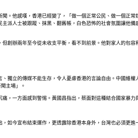
新聞。他感嘆，香港已經變了，「做一個正常公民、做一個正常
民主派人士被跟蹤、抹黑、翻舊帳，白色恐怖的社會氛圍讓他備
，但創辦兩年至今從未收支平衡，看不到前景。他對家人的包容
言、獨立的傳媒不能生存，令人憂慮香港的言論自由。中國維權
的新聞主場」。
沉痛，一方面感到警惕。黃國昌指出，蔡面對這種結合國家暴力
站，如今宣布結束運作，更透露除香港本身外，台灣也必須更進