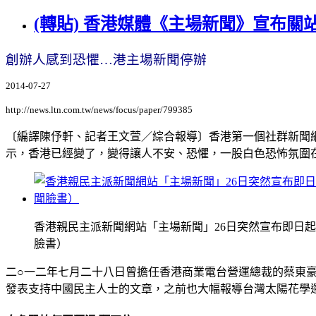
(轉貼) 香港媒體《主場新聞》宣布關
創辦人感到恐懼…港主場新聞停辦
2014-07-27
http://news.ltn.com.tw/news/focus/paper/799385
〔編譯陳伃軒、記者王文萱／綜合報導〕香港第一個社群新聞
示，香港已經變了，變得讓人不安、恐懼，一股白色恐怖氛圍
香港親民主派新聞網站「主場新聞」26日突然宣布即日
臉書）
二○一二年七月二十八日曾擔任香港商業電台營運總裁的蔡東
發表支持中國民主人士的文章，之前也大幅報導台灣太陽花學