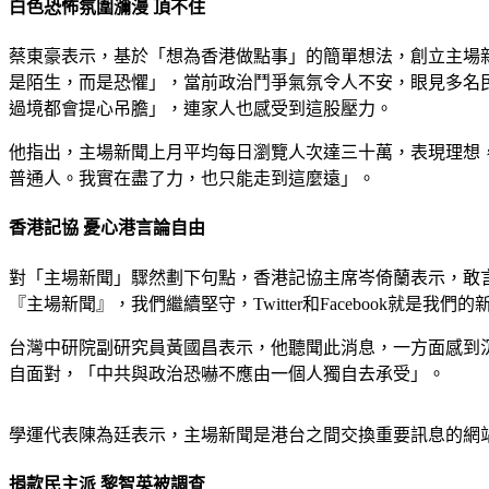
白色恐怖氛圍瀰漫 頂不住
蔡東豪表示，基於「想為香港做點事」的簡單想法，創立主場
是陌生，而是恐懼」，當前政治鬥爭氣氛令人不安，眼見多名
過境都會提心吊膽」，連家人也感受到這股壓力。
他指出，主場新聞上月平均每日瀏覽人次達三十萬，表現理想
普通人。我實在盡了力，也只能走到這麼遠」。
香港記協 憂心港言論自由
對「主場新聞」驟然劃下句點，香港記協主席岑倚蘭表示，敢
『主場新聞』，我們繼續堅守，Twitter和Facebook就是我們
台灣中研院副研究員黃國昌表示，他聽聞此消息，一方面感到
自面對，「中共與政治恐嚇不應由一個人獨自去承受」。
學運代表陳為廷表示，主場新聞是港台之間交換重要訊息的網
捐款民主派 黎智英被調查