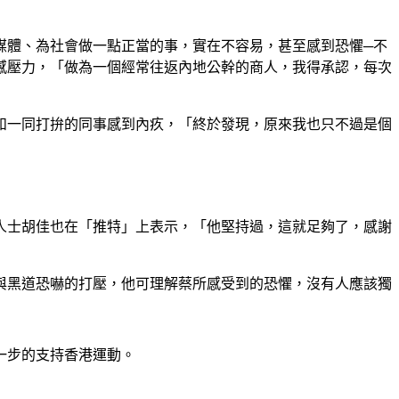
媒體、為社會做一點正當的事，實在不容易，甚至感到恐懼─不
感壓力，「做為一個經常往返內地公幹的商人，我得承認，每次
和一同打拚的同事感到內疚，「終於發現，原來我也只不過是個
人士胡佳也在「推特」上表示，「他堅持過，這就足夠了，感謝
與黑道恐嚇的打壓，他可理解蔡所感受到的恐懼，沒有人應該獨
一步的支持香港運動。