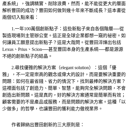
產系統」，強調精實、削除浪費，然而，能不能從更大的層面
解析豐田的成功？豐田如何做到幾十年來不斷成長？這本書從
兩個切入點來看：
1.一年100萬個創新點子：這些新點子來自各個階層──從
製造現場到主管辦公室。這正是全球企業都想一窺的祕密。如
何讓員工願意提出新點子？這是大哉問。從豐田淬煉出包括
Lexus、Prius、Scion──甚至豐田本身的生產系統──都是源源
不絕的創新點子的結晶。
2.尋找優雅的解決方案（elegant solution）：這個「優
雅」，不一定是崇高的觀念或偉大的設計，而是要解決重要的
問題：如何在最省錢、省力的情況下，找到最棒的解決方案？
這裡面包括了創造力、簡單、智慧，能夠完全解決問題，不會
創造出新問題。這是真的，好的解決方案通常是簡單而有效；
顧客需要的不是產品或服務，而是問題的解決方案。這種「以
少做多」的哲學，也讓豐田的獲利能力傲視業界。
作者歸納出豐田創新的三大原則是：