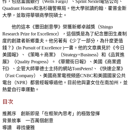
作，包括富國銀行（Wells Fargo）、Sprint Nextel電信公司、
Quadrant Homes和洛杉磯警察局。他大學就讀約翰．霍普金斯
大學，並取得華頓商學院碩士。
他的這本《豐田創意學》榮獲新鄉卓越獎（Shingo
Research Prize for Excellence），這個獎是為了紀念豐田生產制
度的創建者新鄉重夫。他另著有《少了一部分，為什麼更值
錢？》(In Pursuit of Excellence )一書。他的文章廣見於《今日
美國報》、《策略＋商業》（Strategy+Business）和《品質進
展》（Quality Progress）。《華爾街日報》、美國《商業週
刊》、企管大師畢德士主持的網站TomPeters!、《快速企業》
（Fast Company）、美國商業電視頻道CNBC和美國國家公共
電台（NPR）都曾經報導過他。目前他與妻女住在南加州，並
熱愛自行車運動。
目次
推薦序 創新即是「在框架內思考」的極致發揮
背景故事 一百萬個創意
導讀 尋找優雅