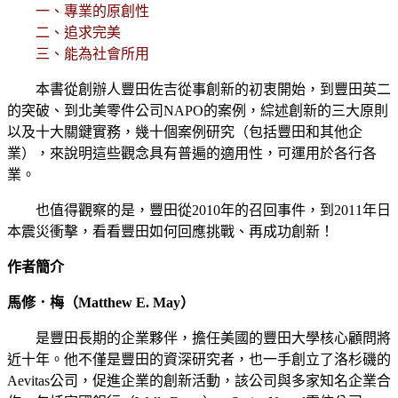
一、專業的原創性
二、追求完美
三、能為社會所用
本書從創辦人豐田佐吉從事創新的初衷開始，到豐田英二
的突破、到北美零件公司NAPO的案例，綜述創新的三大原則
以及十大關鍵實務，幾十個案例研究（包括豐田和其他企
業），來說明這些觀念具有普遍的適用性，可運用於各行各
業。
也值得觀察的是，豐田從2010年的召回事件，到2011年日
本震災衝擊，看看豐田如何回應挑戰、再成功創新！
作者簡介
馬修．梅（Matthew E. May）
是豐田長期的企業夥伴，擔任美國的豐田大學核心顧問將
近十年。他不僅是豐田的資深研究者，也一手創立了洛杉磯的
Aevitas公司，促進企業的創新活動，該公司與多家知名企業合