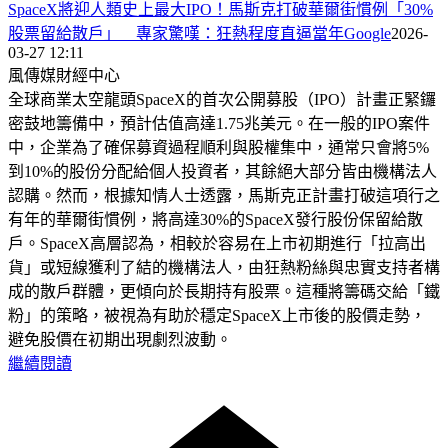
SpaceX將迎人類史上最大IPO！馬斯克打破華爾街慣例「30%
股票留給散戶」 專家驚嘆：狂熱程度直逼當年Google
2026-
03-27 12:11
風傳媒財經中心
全球商業太空龍頭SpaceX的首次公開募股（IPO）計畫正緊鑼
密鼓地籌備中，預計估值高達1.75兆美元。在一般的IPO案件
中，企業為了確保募資過程順利與股權集中，通常只會將5%
到10%的股份分配給個人投資者，其餘絕大部分皆由機構法人
認購。然而，根據知情人士透露，馬斯克正計畫打破這項行之
有年的華爾街慣例，將高達30%的SpaceX發行股份保留給散
戶。SpaceX高層認為，相較於容易在上市初期進行「拉高出
貨」或短線獲利了結的機構法人，由狂熱粉絲與忠實支持者構
成的散戶群體，更傾向於長期持有股票。這種將籌碼交給「鐵
粉」的策略，被視為有助於穩定SpaceX上市後的股價走勢，
避免股價在初期出現劇烈波動。
繼續閱讀