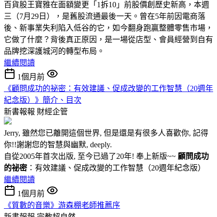
百貨股王寶雅在面額變更「1拆10」前股價創歷史新高，本週
三（7月29日），是舊股流通最後一天。曾在5年前因電商落
後、新事業失利陷入低谷的它，如今翻身跑贏整體零售市場，
它做了什麼？背後真正原因，是一場從店型、會員經營到自有
品牌挖深護城河的轉型布局。
繼續閱讀
1個月前
《顧問成功的祕密：有效建議、促成改變的工作智慧（20週年
紀念版）》簡介、目次
新書報報
財經企管
Jerry, 雖然您已離開這個世界, 但是還是有很多人喜歡你, 記得
你!!謝謝您的智慧與幽默, deeply.
自從2005年首次出版, 至今已過了20年! 奉上新版~~
顧問成功
的祕密
：有效建議、促成改變的工作智慧（20週年紀念版）
繼續閱讀
1個月前
《質數的音樂》游森棚老師推薦序
新書報報
宗教超自然