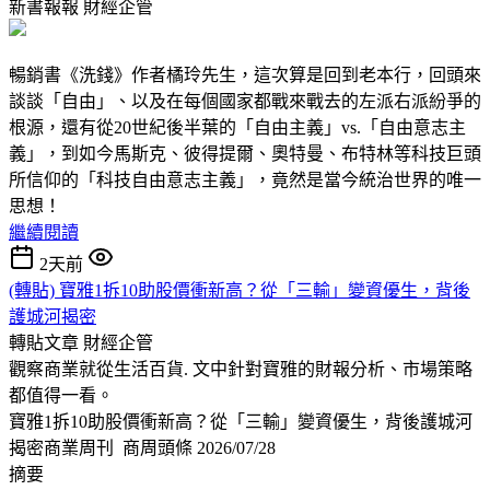
新書報報
財經企管
暢銷書《洗錢》作者橘玲先生，這次算是回到老本行，回頭來
談談「自由」、以及在每個國家都戰來戰去的左派右派紛爭的
根源，還有從20世紀後半葉的「自由主義」vs.「自由意志主
義」，到如今馬斯克、彼得提爾、奧特曼、布特林等科技巨頭
所信仰的「科技自由意志主義」，竟然是當今統治世界的唯一
思想！
繼續閱讀
2天前
(轉貼) 寶雅1拆10助股價衝新高？從「三輸」變資優生，背後
護城河揭密
轉貼文章
財經企管
觀察商業就從生活百貨. 文中針對寶雅的財報分析、市場策略
都值得一看。
寶雅1拆10助股價衝新高？從「三輸」變資優生，背後護城河
揭密商業周刊 商周頭條 2026/07/28
摘要