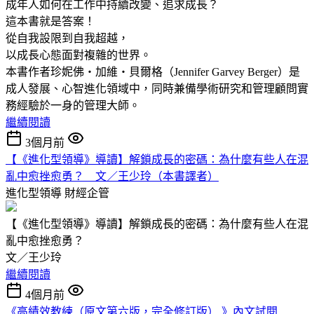
成年人如何在工作中持續改變、追求成長？
這本書就是答案！
從自我設限到自我超越，
以成長心態面對複雜的世界。
本書作者珍妮佛‧加維‧貝爾格（Jennifer Garvey Berger）是
成人發展、心智進化領域中，同時兼備學術研究和管理顧問實
務經驗於一身的管理大師。
繼續閱讀
3個月前
【《進化型領導》導讀】解鎖成長的密碼：為什麼有些人在混
亂中愈挫愈勇？ 文／王少玲（本書譯者）
進化型領導
財經企管
【《進化型領導》導讀】解鎖成長的密碼：為什麼有些人在混
亂中愈挫愈勇？
文／王少玲
繼續閱讀
4個月前
《高績效教練（原文第六版，完全修訂版） 》內文試閱