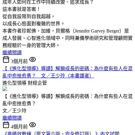
成年人如何在工作中持續改變、追求成長？
這本書就是答案！
從自我設限到自我超越，
以成長心態面對複雜的世界。
本書作者珍妮佛‧加維‧貝爾格（Jennifer Garvey Berger）是
成人發展、心智進化領域中，同時兼備學術研究和管理顧問實
務經驗於一身的管理大師。
繼續閱讀
3個月前
【《進化型領導》導讀】解鎖成長的密碼：為什麼有些人在混
亂中愈挫愈勇？ 文／王少玲（本書譯者）
進化型領導
財經企管
【《進化型領導》導讀】解鎖成長的密碼：為什麼有些人在混
亂中愈挫愈勇？
文／王少玲
繼續閱讀
4個月前
《高績效教練（原文第六版，完全修訂版） 》內文試閱