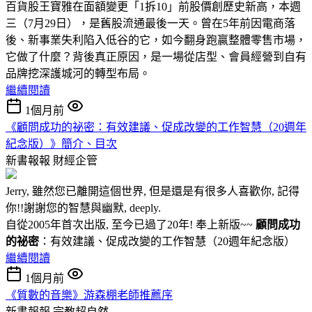
百貨股王寶雅在面額變更「1拆10」前股價創歷史新高，本週
三（7月29日），是舊股流通最後一天。曾在5年前因電商落
後、新事業失利陷入低谷的它，如今翻身跑贏整體零售市場，
它做了什麼？背後真正原因，是一場從店型、會員經營到自有
品牌挖深護城河的轉型布局。
繼續閱讀
1個月前
《顧問成功的祕密：有效建議、促成改變的工作智慧（20週年
紀念版）》簡介、目次
新書報報
財經企管
Jerry, 雖然您已離開這個世界, 但是還是有很多人喜歡你, 記得
你!!謝謝您的智慧與幽默, deeply.
自從2005年首次出版, 至今已過了20年! 奉上新版~~
顧問成功
的祕密
：有效建議、促成改變的工作智慧（20週年紀念版）
繼續閱讀
1個月前
《質數的音樂》游森棚老師推薦序
新書報報
宗教超自然