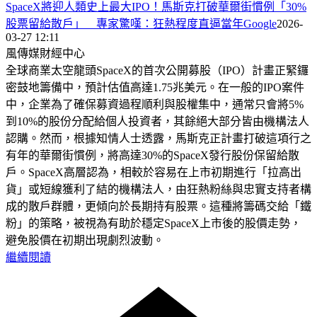
SpaceX將迎人類史上最大IPO！馬斯克打破華爾街慣例「30%
股票留給散戶」 專家驚嘆：狂熱程度直逼當年Google
2026-
03-27 12:11
風傳媒財經中心
全球商業太空龍頭SpaceX的首次公開募股（IPO）計畫正緊鑼
密鼓地籌備中，預計估值高達1.75兆美元。在一般的IPO案件
中，企業為了確保募資過程順利與股權集中，通常只會將5%
到10%的股份分配給個人投資者，其餘絕大部分皆由機構法人
認購。然而，根據知情人士透露，馬斯克正計畫打破這項行之
有年的華爾街慣例，將高達30%的SpaceX發行股份保留給散
戶。SpaceX高層認為，相較於容易在上市初期進行「拉高出
貨」或短線獲利了結的機構法人，由狂熱粉絲與忠實支持者構
成的散戶群體，更傾向於長期持有股票。這種將籌碼交給「鐵
粉」的策略，被視為有助於穩定SpaceX上市後的股價走勢，
避免股價在初期出現劇烈波動。
繼續閱讀