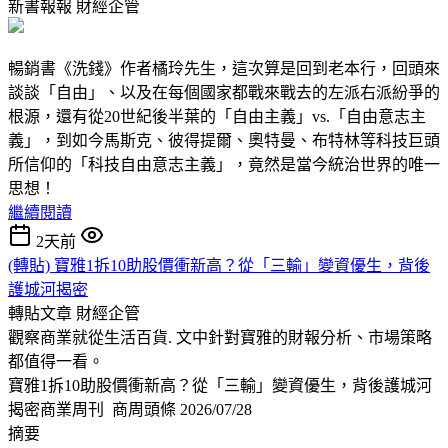
新書報報
財經企管
暢銷書《洗錢》作者橘玲先生，這次算是回到老本行，回頭來
談談「自由」、以及在每個國家都戰來戰去的左派右派紛爭的
根源，還有從20世紀後半葉的「自由主義」vs.「自由意志主
義」，到如今馬斯克、彼得提爾、奧特曼、布特林等科技巨頭
所信仰的「科技自由意志主義」，竟然是當今統治世界的唯一
思想！
繼續閱讀
2天前
(轉貼) 寶雅1拆10助股價衝新高？從「三輸」變資優生，背後
護城河揭密
轉貼文章
財經企管
觀察商業就從生活百貨. 文中針對寶雅的財報分析、市場策略
都值得一看。
寶雅1拆10助股價衝新高？從「三輸」變資優生，背後護城河
揭密商業周刊 商周頭條 2026/07/28
摘要