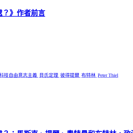
處？》作者前言
科技自由意志主義
貝氏定理
彼得提爾
布特林
Peter Thiel