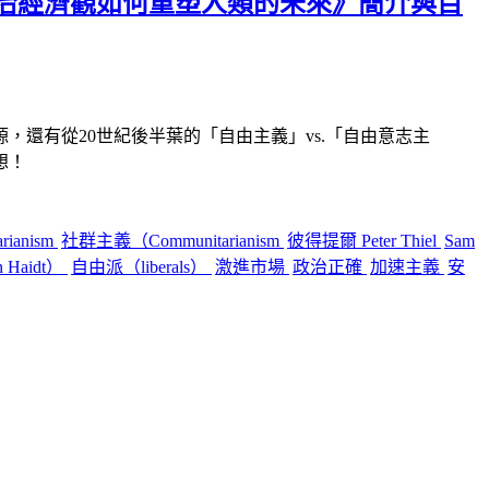
治經濟觀如何重塑人類的未來》簡介與目
源，還有從
20
世紀後半葉的「自由主義」
vs.
「自由意志主
想！
arianism
社群主義（Communitarianism
彼得提爾 Peter Thiel
Sam
 Haidt）
自由派（liberals）
激進市場
政治正確
加速主義
安