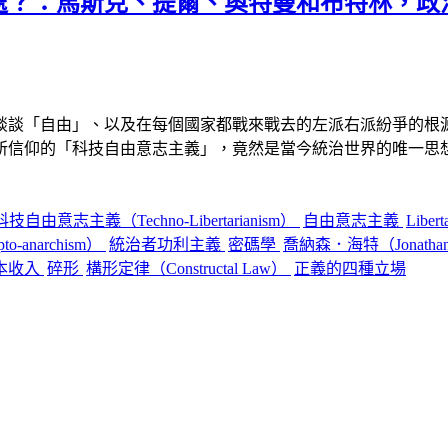
處？：馬斯克、提爾、奧特曼和布特林，政
談談「自由」、以及在每個國家都戰來戰去的左派右派紛爭的根
所信仰的「科技自由意志主義」，竟然是當今統治世界的唯一思
科技自由意志主義（Techno-Libertarianism）
自由意志主義
Libert
-anarchism）
統治者功利主義
密碼學
喬納森．海特（Jonathan
基本收入
碎形
構形定律（Constructal Law）
正義的四種立場