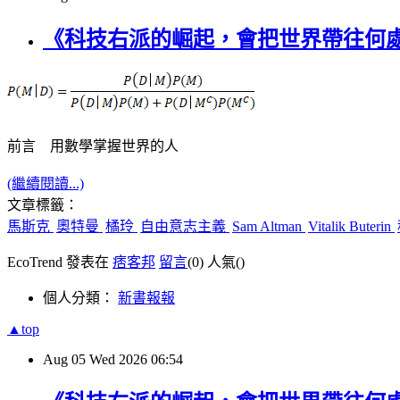
《科技右派的崛起，會把世界帶往何
前言 用數學掌握世界的人
(繼續閱讀...)
文章標籤：
馬斯克
奧特曼
橘玲
自由意志主義
Sam Altman
Vitalik Buterin
EcoTrend 發表在
痞客邦
留言
(0)
人氣(
)
個人分類：
新書報報
▲top
Aug
05
Wed
2026
06:54