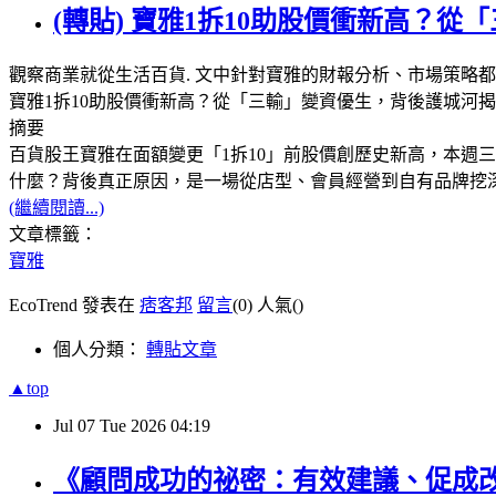
(轉貼) 寶雅1拆10助股價衝新高？
觀察商業就從生活百貨. 文中針對寶雅的財報分析、市場策略
寶雅1拆10助股價衝新高？從「三輸」變資優生，背後護城河揭密商業
摘要
百貨股王寶雅在面額變更「1拆10」前股價創歷史新高，本週
什麼？背後真正原因，是一場從店型、會員經營到自有品牌挖
(繼續閱讀...)
文章標籤：
寶雅
EcoTrend 發表在
痞客邦
留言
(0)
人氣(
)
個人分類：
轉貼文章
▲top
Jul
07
Tue
2026
04:19
《顧問成功的祕密：有效建議、促成改