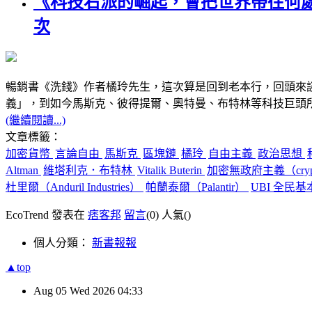
《科技右派的崛起，會把世界帶往何
次
暢銷書《洗錢》作者橘玲先生，這次算是回到老本行，回頭來
義」，到如今馬斯克、彼得提爾、奧特曼、布特林等科技巨頭
(繼續閱讀...)
文章標籤：
加密貨幣
言論自由
馬斯克
區塊鏈
橘玲
自由主義
政治思想
Altman
維塔利克．布特林
Vitalik Buterin
加密無政府主義（crypto
杜里爾（Anduril Industries）
帕蘭泰爾（Palantir）
UBI 全民
EcoTrend 發表在
痞客邦
留言
(0)
人氣(
)
個人分類：
新書報報
▲top
Aug
05
Wed
2026
04:33