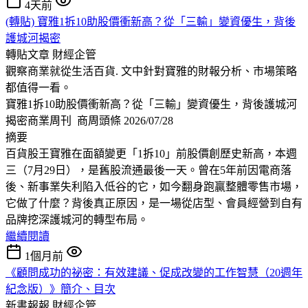
4天前
(轉貼) 寶雅1拆10助股價衝新高？從「三輸」變資優生，背後
護城河揭密
轉貼文章
財經企管
觀察商業就從生活百貨. 文中針對寶雅的財報分析、市場策略
都值得一看。
寶雅1拆10助股價衝新高？從「三輸」變資優生，背後護城河
揭密商業周刊 商周頭條 2026/07/28
摘要
百貨股王寶雅在面額變更「1拆10」前股價創歷史新高，本週
三（7月29日），是舊股流通最後一天。曾在5年前因電商落
後、新事業失利陷入低谷的它，如今翻身跑贏整體零售市場，
它做了什麼？背後真正原因，是一場從店型、會員經營到自有
品牌挖深護城河的轉型布局。
繼續閱讀
1個月前
《顧問成功的祕密：有效建議、促成改變的工作智慧（20週年
紀念版）》簡介、目次
新書報報
財經企管