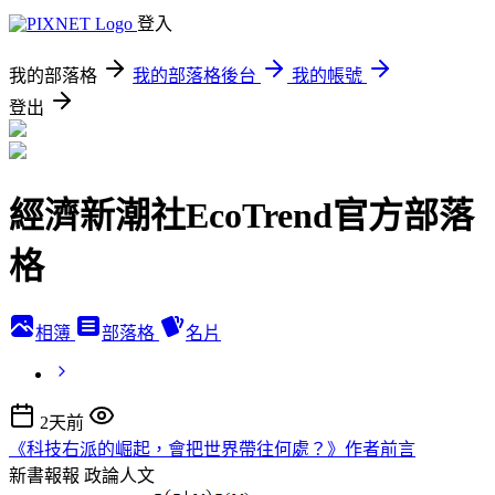
登入
我的部落格
我的部落格後台
我的帳號
登出
經濟新潮社EcoTrend官方部落
格
相簿
部落格
名片
2天前
《科技右派的崛起，會把世界帶往何處？》作者前言
新書報報
政論人文