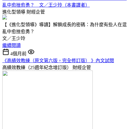
亂中愈挫愈勇？ 文／王少玲（本書譯者）
進化型領導
財經企管
【《進化型領導》導讀】解鎖成長的密碼：為什麼有些人在混
亂中愈挫愈勇？
文／王少玲
繼續閱讀
4個月前
《高績效教練（原文第六版，完全修訂版） 》內文試閱
高績效教練（25週年紀念增訂版）
財經企管