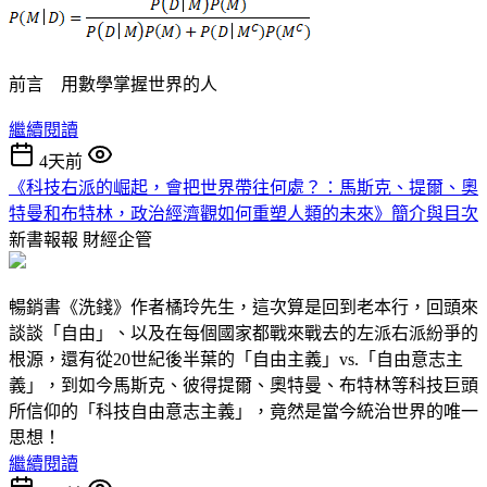
前言 用數學掌握世界的人
繼續閱讀
4天前
《科技右派的崛起，會把世界帶往何處？：馬斯克、提爾、奧
特曼和布特林，政治經濟觀如何重塑人類的未來》簡介與目次
新書報報
財經企管
暢銷書《洗錢》作者橘玲先生，這次算是回到老本行，回頭來
談談「自由」、以及在每個國家都戰來戰去的左派右派紛爭的
根源，還有從20世紀後半葉的「自由主義」vs.「自由意志主
義」，到如今馬斯克、彼得提爾、奧特曼、布特林等科技巨頭
所信仰的「科技自由意志主義」，竟然是當今統治世界的唯一
思想！
繼續閱讀