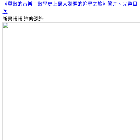
《質數的音樂：數學史上最大謎題的追尋之旅》簡介、完整目
次
新書報報
進修深造