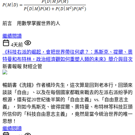
前言 用數學掌握世界的人
繼續閱讀
4天前
《科技右派的崛起，會把世界帶往何處？：馬斯克、提爾、奧
特曼和布特林，政治經濟觀如何重塑人類的未來》簡介與目次
新書報報
財經企管
暢銷書《洗錢》作者橘玲先生，這次算是回到老本行，回頭來
談談「自由」、以及在每個國家都戰來戰去的左派右派紛爭的
根源，還有從20世紀後半葉的「自由主義」vs.「自由意志主
義」，到如今馬斯克、彼得提爾、奧特曼、布特林等科技巨頭
所信仰的「科技自由意志主義」，竟然是當今統治世界的唯一
思想！
繼續閱讀