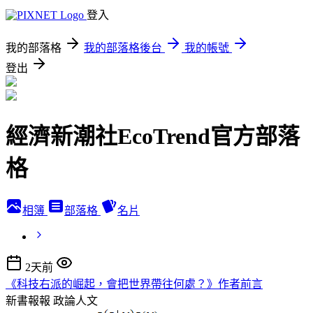
登入
我的部落格
我的部落格後台
我的帳號
登出
經濟新潮社EcoTrend官方部落
格
相簿
部落格
名片
2天前
《科技右派的崛起，會把世界帶往何處？》作者前言
新書報報
政論人文