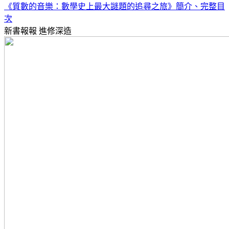
《質數的音樂：數學史上最大謎題的追尋之旅》簡介、完整目
次
新書報報
進修深造