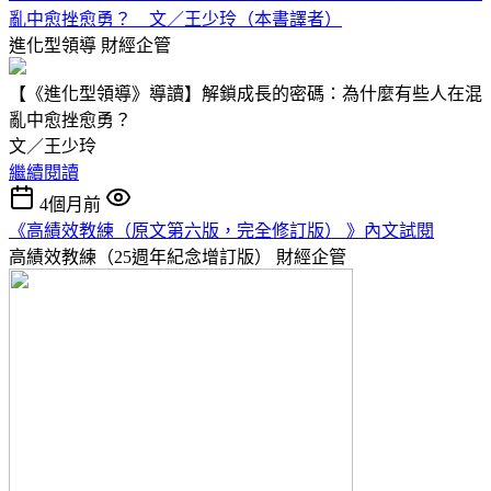
亂中愈挫愈勇？ 文／王少玲（本書譯者）
進化型領導
財經企管
【《進化型領導》導讀】解鎖成長的密碼：為什麼有些人在混
亂中愈挫愈勇？
文／王少玲
繼續閱讀
4個月前
《高績效教練（原文第六版，完全修訂版） 》內文試閱
高績效教練（25週年紀念增訂版）
財經企管