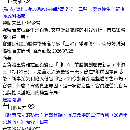
4天前
(轉貼) 寶雅1拆10助股價衝新高？從「三輸」變資優生，背後
護城河揭密
轉貼文章
財經企管
觀察商業就從生活百貨. 文中針對寶雅的財報分析、市場策略
都值得一看。
寶雅1拆10助股價衝新高？從「三輸」變資優生，背後護城河
揭密商業周刊 商周頭條 2026/07/28
摘要
百貨股王寶雅在面額變更「1拆10」前股價創歷史新高，本週
三（7月29日），是舊股流通最後一天。曾在5年前因電商落
後、新事業失利陷入低谷的它，如今翻身跑贏整體零售市場，
它做了什麼？背後真正原因，是一場從店型、會員經營到自有
品牌挖深護城河的轉型布局。
繼續閱讀
1個月前
《顧問成功的祕密：有效建議、促成改變的工作智慧（20週年
紀念版）》簡介、目次
新書報報
財經企管