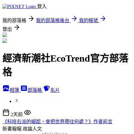
登入
我的部落格
我的部落格後台
我的帳號
登出
經濟新潮社EcoTrend官方部落
格
相簿
部落格
名片
2天前
《科技右派的崛起，會把世界帶往何處？》作者前言
新書報報
政論人文