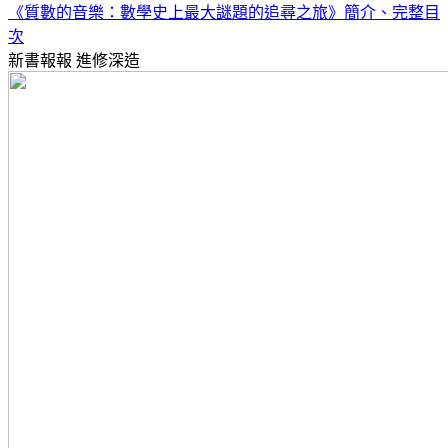
《質數的音樂：數學史上最大謎題的追尋之旅》簡介、完整目
次
新書報報
進修深造