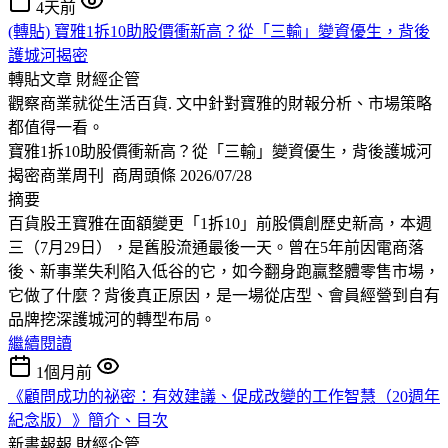
4天前
(轉貼) 寶雅1拆10助股價衝新高？從「三輸」變資優生，背後
護城河揭密
轉貼文章
財經企管
觀察商業就從生活百貨. 文中針對寶雅的財報分析、市場策略
都值得一看。
寶雅1拆10助股價衝新高？從「三輸」變資優生，背後護城河
揭密商業周刊 商周頭條 2026/07/28
摘要
百貨股王寶雅在面額變更「1拆10」前股價創歷史新高，本週
三（7月29日），是舊股流通最後一天。曾在5年前因電商落
後、新事業失利陷入低谷的它，如今翻身跑贏整體零售市場，
它做了什麼？背後真正原因，是一場從店型、會員經營到自有
品牌挖深護城河的轉型布局。
繼續閱讀
1個月前
《顧問成功的祕密：有效建議、促成改變的工作智慧（20週年
紀念版）》簡介、目次
新書報報
財經企管