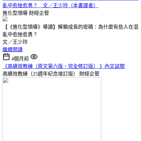
亂中愈挫愈勇？ 文／王少玲（本書譯者）
進化型領導
財經企管
【《進化型領導》導讀】解鎖成長的密碼：為什麼有些人在混
亂中愈挫愈勇？
文／王少玲
繼續閱讀
4個月前
《高績效教練（原文第六版，完全修訂版） 》內文試閱
高績效教練（25週年紀念增訂版）
財經企管