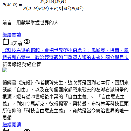
前言 用數學掌握世界的人
繼續閱讀
4天前
《科技右派的崛起，會把世界帶往何處？：馬斯克、提爾、奧
特曼和布特林，政治經濟觀如何重塑人類的未來》簡介與目次
新書報報
財經企管
暢銷書《洗錢》作者橘玲先生，這次算是回到老本行，回頭來
談談「自由」、以及在每個國家都戰來戰去的左派右派紛爭的
根源，還有從20世紀後半葉的「自由主義」vs.「自由意志主
義」，到如今馬斯克、彼得提爾、奧特曼、布特林等科技巨頭
所信仰的「科技自由意志主義」，竟然是當今統治世界的唯一
思想！
繼續閱讀