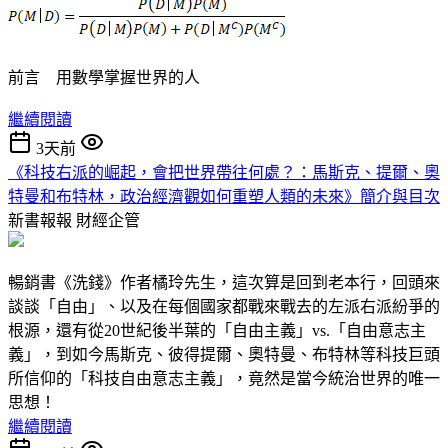
前言 用數學掌握世界的人
繼續閱讀
3天前
《科技右派的崛起，會把世界帶往何處？：馬斯克、提爾、奧
特曼和布特林，政治經濟觀如何重塑人類的未來》簡介與目次
新書報報
財經企管
暢銷書《洗錢》作者橘玲先生，這次算是回到老本行，回頭來
談談「自由」、以及在每個國家都戰來戰去的左派右派紛爭的
根源，還有從20世紀後半葉的「自由主義」vs.「自由意志主
義」，到如今馬斯克、彼得提爾、奧特曼、布特林等科技巨頭
所信仰的「科技自由意志主義」，竟然是當今統治世界的唯一
思想！
繼續閱讀