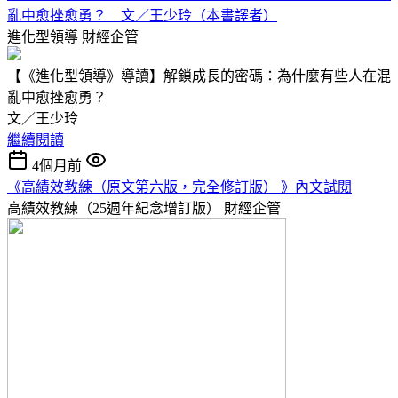
亂中愈挫愈勇？ 文／王少玲（本書譯者）
進化型領導
財經企管
【《進化型領導》導讀】解鎖成長的密碼：為什麼有些人在混
亂中愈挫愈勇？
文／王少玲
繼續閱讀
4個月前
《高績效教練（原文第六版，完全修訂版） 》內文試閱
高績效教練（25週年紀念增訂版）
財經企管