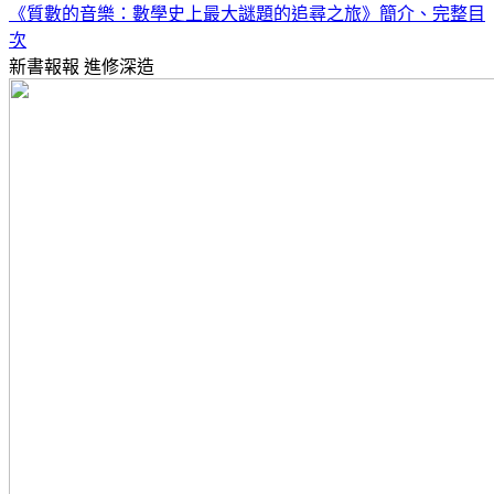
《質數的音樂：數學史上最大謎題的追尋之旅》簡介、完整目
次
新書報報
進修深造