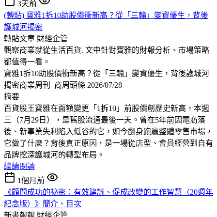
3天前
(轉貼) 寶雅1拆10助股價衝新高？從「三輸」變資優生，背後
護城河揭密
轉貼文章
財經企管
觀察商業就從生活百貨. 文中針對寶雅的財報分析、市場策略
都值得一看。
寶雅1拆10助股價衝新高？從「三輸」變資優生，背後護城河
揭密商業周刊 商周頭條 2026/07/28
摘要
百貨股王寶雅在面額變更「1拆10」前股價創歷史新高，本週
三（7月29日），是舊股流通最後一天。曾在5年前因電商落
後、新事業失利陷入低谷的它，如今翻身跑贏整體零售市場，
它做了什麼？背後真正原因，是一場從店型、會員經營到自有
品牌挖深護城河的轉型布局。
繼續閱讀
1個月前
《顧問成功的祕密：有效建議、促成改變的工作智慧（20週年
紀念版）》簡介、目次
新書報報
財經企管