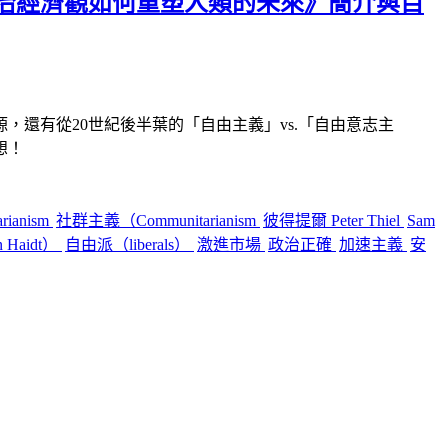
治經濟觀如何重塑人類的未來》簡介與目
源，還有從
20
世紀後半葉的「自由主義」
vs.
「自由意志主
想！
arianism
社群主義（Communitarianism
彼得提爾 Peter Thiel
Sam
 Haidt）
自由派（liberals）
激進市場
政治正確
加速主義
安