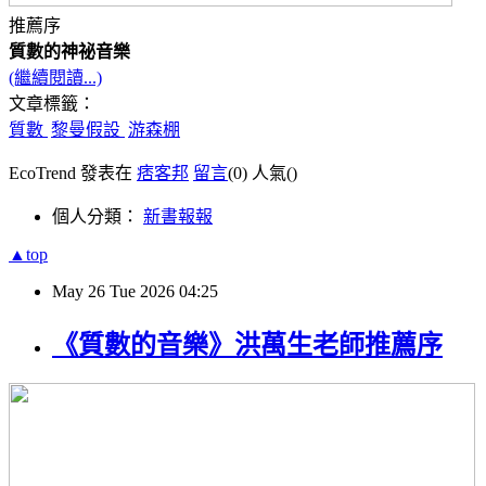
推薦序
質數的神祕音樂
(繼續閱讀...)
文章標籤：
質數
黎曼假設
游森棚
EcoTrend 發表在
痞客邦
留言
(0)
人氣(
)
個人分類：
新書報報
▲top
May
26
Tue
2026
04:25
《質數的音樂》洪萬生老師推薦序