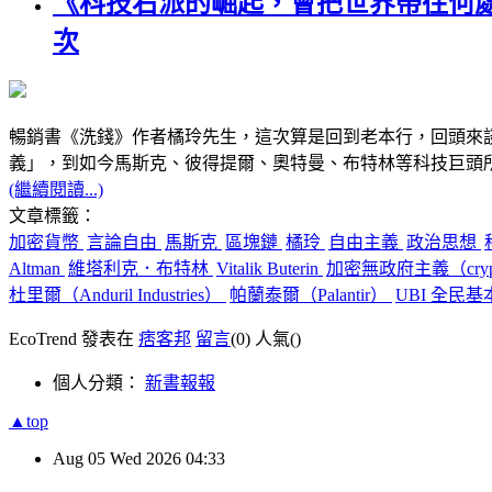
《科技右派的崛起，會把世界帶往何
次
暢銷書《洗錢》作者橘玲先生，這次算是回到老本行，回頭來
義」，到如今馬斯克、彼得提爾、奧特曼、布特林等科技巨頭
(繼續閱讀...)
文章標籤：
加密貨幣
言論自由
馬斯克
區塊鏈
橘玲
自由主義
政治思想
Altman
維塔利克．布特林
Vitalik Buterin
加密無政府主義（crypto
杜里爾（Anduril Industries）
帕蘭泰爾（Palantir）
UBI 全民
EcoTrend 發表在
痞客邦
留言
(0)
人氣(
)
個人分類：
新書報報
▲top
Aug
05
Wed
2026
04:33