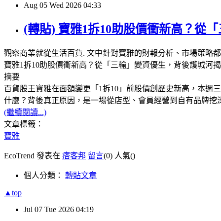
Aug
05
Wed
2026
04:33
(轉貼) 寶雅1拆10助股價衝新高？
觀察商業就從生活百貨. 文中針對寶雅的財報分析、市場策略
寶雅1拆10助股價衝新高？從「三輸」變資優生，背後護城河揭密商業
摘要
百貨股王寶雅在面額變更「1拆10」前股價創歷史新高，本週
什麼？背後真正原因，是一場從店型、會員經營到自有品牌挖
(繼續閱讀...)
文章標籤：
寶雅
EcoTrend 發表在
痞客邦
留言
(0)
人氣(
)
個人分類：
轉貼文章
▲top
Jul
07
Tue
2026
04:19