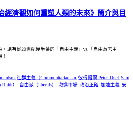
治經濟觀如何重塑人類的未來》簡介與目
源，還有從
20
世紀後半葉的「自由主義」
vs.
「自由意志主
想！
arianism
社群主義（Communitarianism
彼得提爾 Peter Thiel
Sam
 Haidt）
自由派（liberals）
激進市場
政治正確
加速主義
安