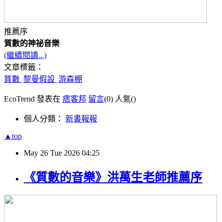
推薦序
質數的神祕音樂
(繼續閱讀...)
文章標籤：
質數
黎曼假設
游森棚
EcoTrend 發表在
痞客邦
留言
(0)
人氣(
)
個人分類：
新書報報
▲top
May
26
Tue
2026
04:25
《質數的音樂》洪萬生老師推薦序