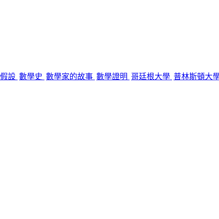
曼假設
數學史
數學家的故事
數學證明
哥廷根大學
普林斯頓大