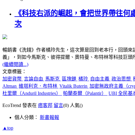
《科技右派的崛起，會把世界帶往何
次
暢銷書《洗錢》作者橘玲先生，這次算是回到老本行，回頭來
義」，到如今馬斯克、彼得提爾、奧特曼、布特林等科技巨頭
(繼續閱讀...)
文章標籤：
加密貨幣
言論自由
馬斯克
區塊鏈
橘玲
自由主義
政治思想
Altman
維塔利克．布特林
Vitalik Buterin
加密無政府主義（crypto
杜里爾（Anduril Industries）
帕蘭泰爾（Palantir）
UBI 全民
EcoTrend 發表在
痞客邦
留言
(0)
人氣(
)
個人分類：
新書報報
▲top