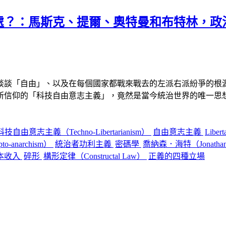
處？：馬斯克、提爾、奧特曼和布特林，政
談談「自由」、以及在每個國家都戰來戰去的左派右派紛爭的根
所信仰的「科技自由意志主義」，竟然是當今統治世界的唯一思
科技自由意志主義（Techno-Libertarianism）
自由意志主義
Libert
-anarchism）
統治者功利主義
密碼學
喬納森．海特（Jonathan
基本收入
碎形
構形定律（Constructal Law）
正義的四種立場