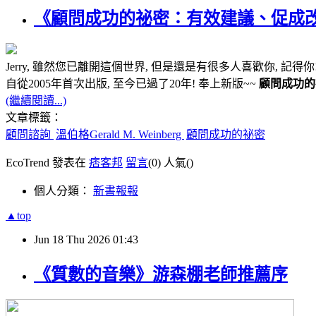
《顧問成功的祕密：有效建議、促成改
Jerry, 雖然您已離開這個世界, 但是還是有很多人喜歡你, 記得你!!
自從2005年首次出版, 至今已過了20年! 奉上新版~~
顧問成功的
(繼續閱讀...)
文章標籤：
顧問諮詢
溫伯格Gerald M. Weinberg
顧問成功的祕密
EcoTrend 發表在
痞客邦
留言
(0)
人氣(
)
個人分類：
新書報報
▲top
Jun
18
Thu
2026
01:43
《質數的音樂》游森棚老師推薦序