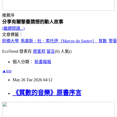
推薦序
分享有關黎曼猜想的動人故事
(繼續閱讀...)
文章標籤：
劍橋大學
馬庫斯．杜．索托伊（Marcus du Sautoy）
質數
黎
EcoTrend 發表在
痞客邦
留言
(0)
人氣(
)
個人分類：
新書報報
▲top
May
26
Tue
2026
04:12
《質數的音樂》原書序言